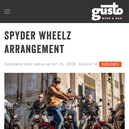
Spyder Wheelz
arrangement
Geplaatst door
petra
op mrt 15, 2019. Gepost in
NIEUWS