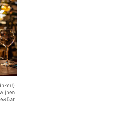
inker!)
 wijnen
ne&Bar