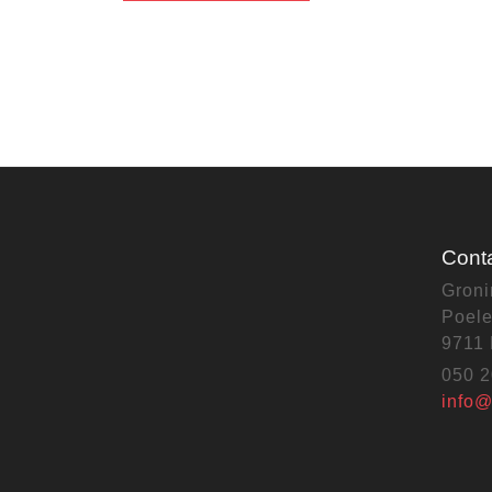
Cont
Gron
Poele
9711
050 2
info@