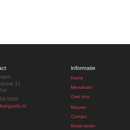
act
Informatie
ingen
Home
straat 31
Menukaart
 PH
Over ons
04 5500
bargusto.nl
Nieuws
Contact
Reserveren